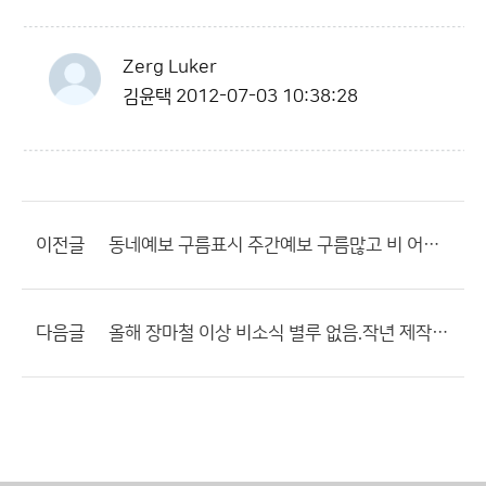
Zerg Luker
김윤택
2012-07-03 10:38:28
이전글
동네예보 구름표시 주간예보 구름많고 비 어쪽 정확하지??
다음글
올해 장마철 이상 비소식 별루 없음.작년 제작년 비교하면??