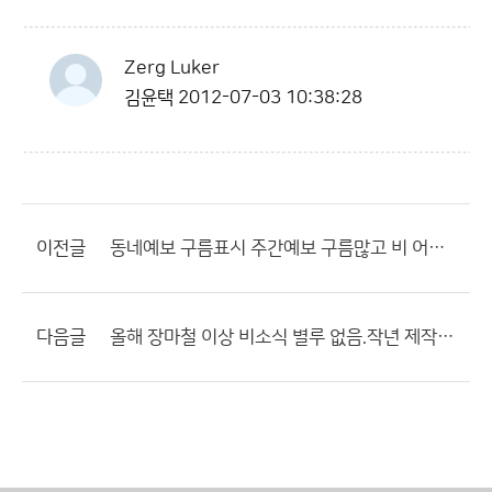
Zerg Luker
김윤택
2012-07-03 10:38:28
이전글
동네예보 구름표시 주간예보 구름많고 비 어쪽 정확하지??
다음글
올해 장마철 이상 비소식 별루 없음.작년 제작년 비교하면??