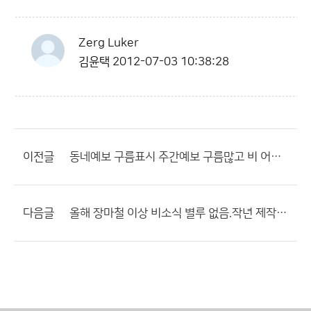
Zerg Luker
김윤택
2012-07-03 10:38:28
이전글
동네예보 구름표시 주간예보 구름많고 비 어쪽 정확하지??
다음글
올해 장마철 이상 비소식 별루 없음.작년 제작년 비교하면??