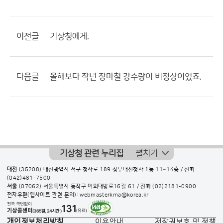
이전글
기상청에게.
다음글
올해보다 작년 장마철 강수량이 비정상이었죠.
기상청 관련 누리집
펼치기
대전
(35208) 대전광역시 서구 청사로 189 정부대전청사 1동 11~14층 / 전화
(042)481-7500
서울
(07062) 서울특별시 동작구 여의대방로16길 61 / 전화
(02)2181-0900
전자우편(웹사이트 관련 문의): webmasterkma@korea.kr
개인정보처리방침
이용안내
저작권보호 및 정책