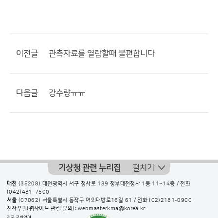
이전글
관측자료를 열람할때 불편합니다
다음글
강수량ㅠㅠ
기상청 관련 누리집
펼치기
대전
(35208) 대전광역시 서구 청사로 189 정부대전청사 1동 11~14층 / 전화
(042)481-7500
서울
(07062) 서울특별시 동작구 여의대방로16길 61 / 전화
(02)2181-0900
전자우편(웹사이트 관련 문의): webmasterkma@korea.kr