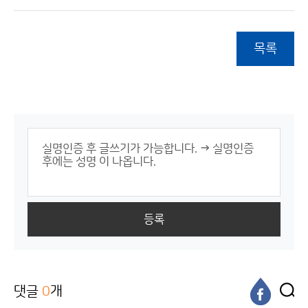
목록
등록
댓글
0
개