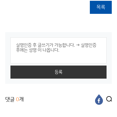
목록
등록
댓글
0
개