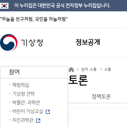
이 누리집은 대한민국 공식 전자정부 누리집입니다.
"하늘을 친구처럼, 국민을 하늘처럼"
정보공개
참여·소통
소통
참여
토론
체험학습
기상청 견학
정책토론
박물관·과학관
어린이 기상교실
지진과학관