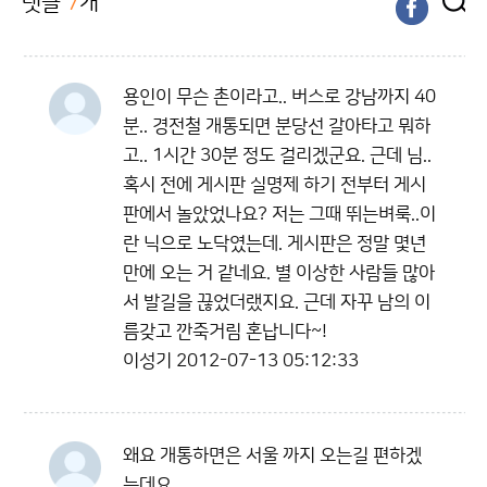
댓글
7
개
용인이 무슨 촌이라고.. 버스로 강남까지 40
분.. 경전철 개통되면 분당선 갈아타고 뭐하
고.. 1시간 30분 정도 걸리겠군요. 근데 님..
혹시 전에 게시판 실명제 하기 전부터 게시
판에서 놀았었나요? 저는 그때 뛰는벼룩..이
란 닉으로 노닥였는데. 게시판은 정말 몇년
만에 오는 거 같네요. 별 이상한 사람들 많아
서 발길을 끊었더랬지요. 근데 자꾸 남의 이
름갖고 깐죽거림 혼납니다~!
이성기
2012-07-13 05:12:33
왜요 개통하면은 서울 까지 오는길 편하겠
는데요.