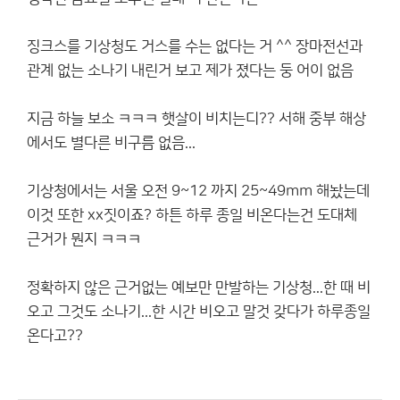
징크스를 기상청도 거스를 수는 없다는 거 ^^ 장마전선과
관계 없는 소나기 내린거 보고 제가 졌다는 둥 어이 없음
지금 하늘 보소 ㅋㅋㅋ 햇살이 비치는디?? 서해 중부 해상
에서도 별다른 비구름 없음...
기상청에서는 서울 오전 9~12 까지 25~49mm 해놨는데
이것 또한 xx짓이죠? 하튼 하루 종일 비온다는건 도대체
근거가 뭔지 ㅋㅋㅋ
정확하지 않은 근거없는 예보만 만발하는 기상청...한 때 비
오고 그것도 소나기...한 시간 비오고 말것 갖다가 하루종일
온다고??