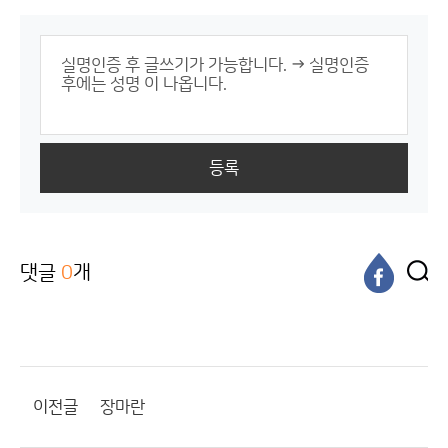
등록
댓글
0
개
이전글
장마란