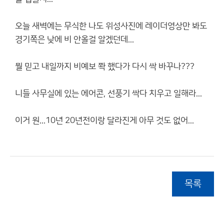
오늘 새벽에는 무식한 나도 위성사진에 레이더영상만 봐도
경기쪽은 낮에 비 안올걸 알겠던데...
뭘 믿고 내일까지 비예보 쫙 했다가 다시 싹 바꾸나???
니들 사무실에 있는 에어콘, 선풍기 싹다 치우고 일해라...
이거 원...10년 20년전이랑 달라진게 아무 것도 없어...
목록