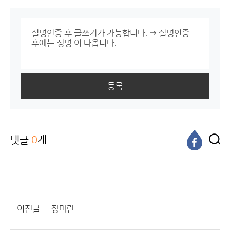
등록
댓글
0
개
이전글
장마란