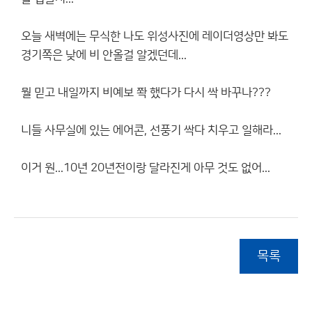
오늘 새벽에는 무식한 나도 위성사진에 레이더영상만 봐도
경기쪽은 낮에 비 안올걸 알겠던데...
뭘 믿고 내일까지 비예보 쫙 했다가 다시 싹 바꾸나???
니들 사무실에 있는 에어콘, 선풍기 싹다 치우고 일해라...
이거 원...10년 20년전이랑 달라진게 아무 것도 없어...
목록