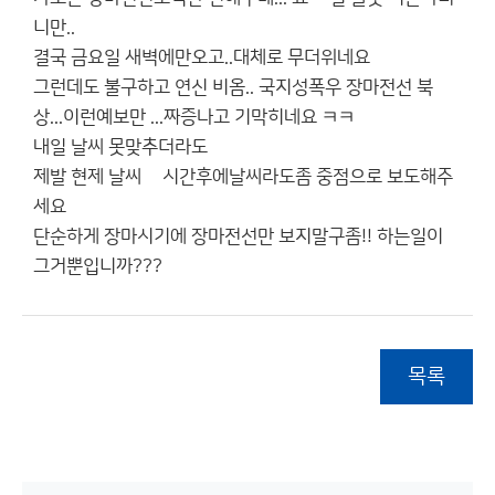
니만..
결국 금요일 새벽에만오고..대체로 무더위네요
그런데도 불구하고 연신 비옴.. 국지성폭우 장마전선 북
상...이런예보만 ...짜증나고 기막히네요 ㅋㅋ
내일 날씨 못맞추더라도
제발 현제 날씨 몆시간후에날씨라도좀 중점으로 보도해주
세요
단순하게 장마시기에 장마전선만 보지말구좀!! 하는일이
그거뿐입니까???
목록