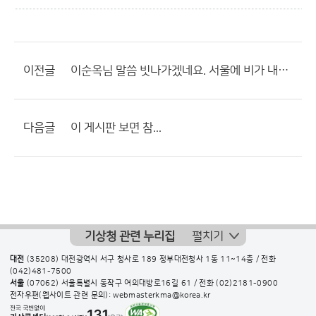
이전글
이순옥님 말씀 빗나가겠네요. 서울에 비가 내릴듯 선희님 말대로
다음글
이 게시판 보면 참...
기상청 관련 누리집
펼치기
대전
(35208) 대전광역시 서구 청사로 189 정부대전청사 1동 11~14층 / 전화
(042)481-7500
서울
(07062) 서울특별시 동작구 여의대방로16길 61 / 전화
(02)2181-0900
전자우편(웹사이트 관련 문의): webmasterkma@korea.kr