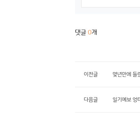
댓글
0
개
이전글
몇년만에 들
다음글
일기예보 엉