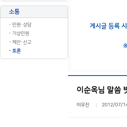
소통
민원·상담
게시글 등록 
기상민원
제안·신고
토론
이순옥님 말씀 
이우진
2012/07/1