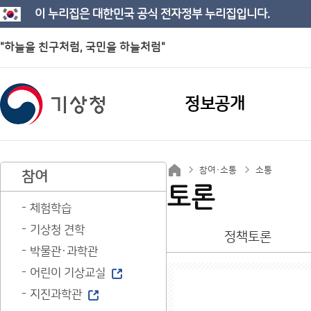
이 누리집은 대한민국 공식 전자정부 누리집입니다.
"하늘을 친구처럼, 국민을 하늘처럼"
정보공개
참여·소통
소통
참여
토론
체험학습
기상청 견학
정책토론
박물관·과학관
어린이 기상교실
지진과학관