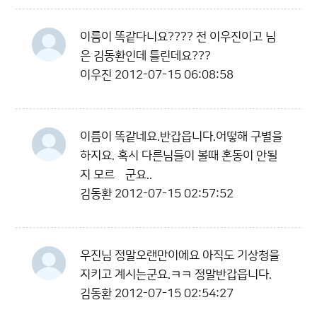
이름이 똑같다니요???? 전 이우진이고 님
은 김동환인데 틀린데요???
이우진
2012-07-15 06:08:58
이름이 똑같네요.반갑읍니다.어떻해 구별을
하지요. 혹시 다른님들이 볼때 혼동이 안될
지 모르곘군요..
김동환
2012-07-15 02:57:52
우진님 정말오랜만이에요 아직도 기상청을
지키고 계시는군요.ㅋㅋ 정말반갑읍니다.
김동환
2012-07-15 02:54:27