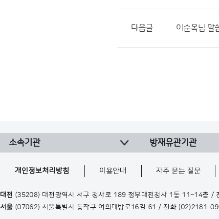
다음글
이순옥님 말씀
소속기관
방재유관기관
개인정보처리방침
이용안내
자주 묻는 질문
대전
(35208) 대전광역시 서구 청사로 189 정부대전청사 1동 11~14층 /
서울
(07062) 서울특별시 동작구 여의대방로16길 61 / 전화
(02)2181-0