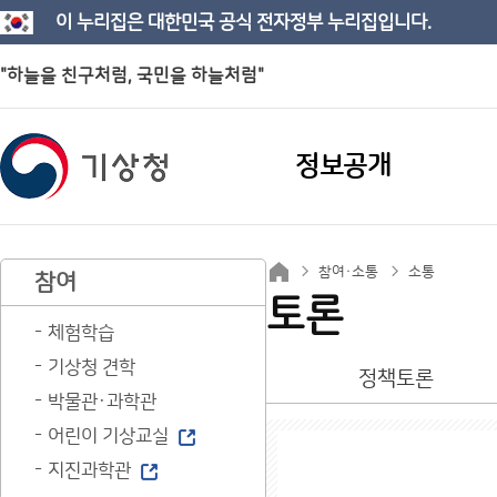
이 누리집은 대한민국 공식 전자정부 누리집입니다.
"하늘을 친구처럼, 국민을 하늘처럼"
정보공개
참여·소통
소통
참여
토론
체험학습
기상청 견학
정책토론
박물관·과학관
어린이 기상교실
지진과학관