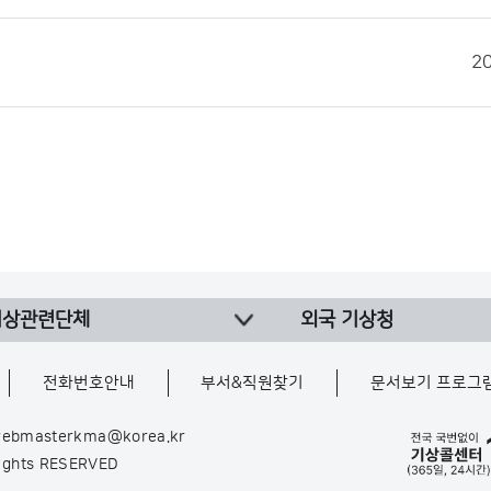
2
기상관련단체
외국 기상청
전화번호안내
부서&직원찾기
문서보기 프로그
ebmasterkma@korea.kr
Rights RESERVED