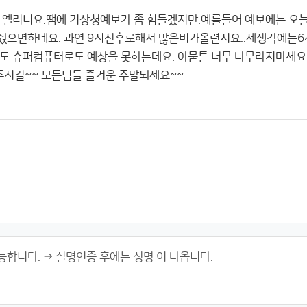
 엘리니요.땜에 기상청예보가 좀 힘들겠지만.예를들어 예보에는 오
줬으면하네요. 과연 9시전후로해서 많은비가올련지요..제생각에는
청도 슈퍼컴퓨터로도 예상을 못하는데요. 아묻튼 너무 나무라지마세
시길~~ 모든님들 즐거운 주말되세요~~