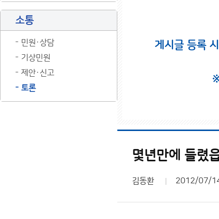
소통
민원·상담
게시글 등록 
기상민원
제안·신고
토론
몇년만에 들렸읍
김동환
2012/07/1