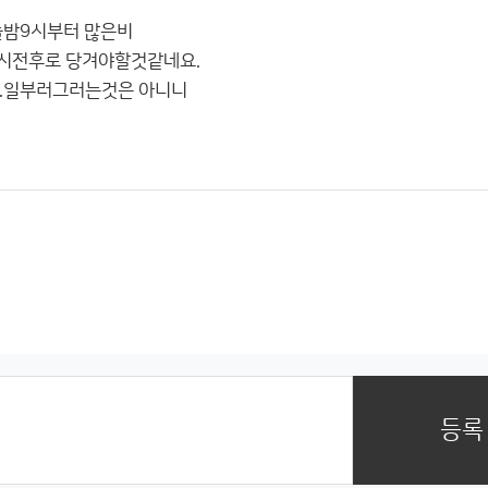
늘밤9시부터 많은비
6시전후로 당겨야할것같네요.
요.일부러그러는것은 아니니
등록