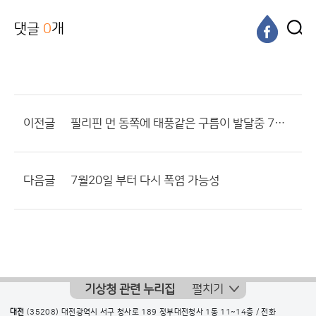
댓글
0
개
이전글
필리핀 먼 동쪽에 태풍같은 구름이 발달중 7호태풍 발생 ????
다음글
7월20일 부터 다시 폭염 가능성
기상청 관련 누리집
펼치기
대전
(35208) 대전광역시 서구 청사로 189 정부대전청사 1동 11~14층 / 전화