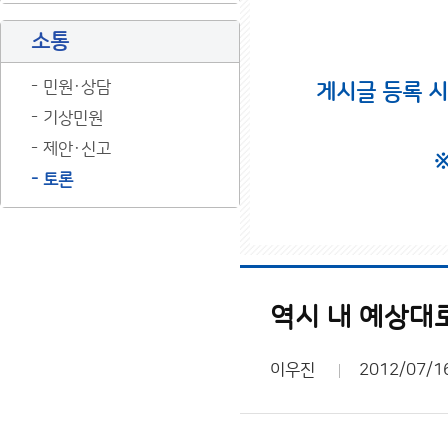
소통
민원·상담
게시글 등록 
기상민원
제안·신고
토론
역시 내 예상대
이우진
2012/07/1