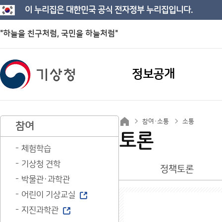
이 누리집은 대한민국 공식 전자정부 누리집입니다.
"하늘을 친구처럼, 국민을 하늘처럼"
정보공개
참여·소통
소통
참여
토론
체험학습
기상청 견학
정책토론
박물관·과학관
어린이 기상교실
지진과학관