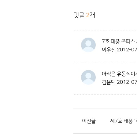
댓글
2
개
7호 태풍 곤파스
이우진
2012-07
아직은 유동적이지
김윤택
2012-07
이전글
제7호 태풍 