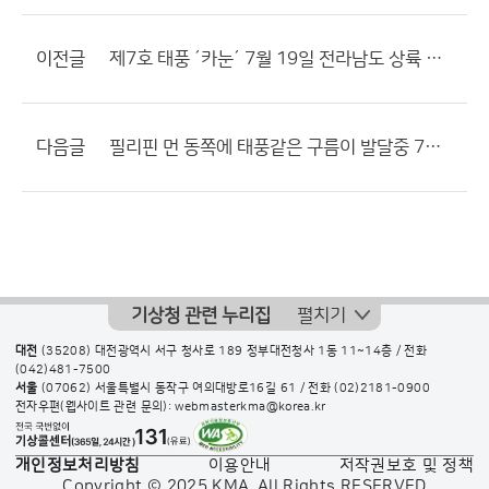
이전글
제7호 태풍 ´카눈´ 7월 19일 전라남도 상륙 예보
다음글
필리핀 먼 동쪽에 태풍같은 구름이 발달중 7호태풍 발생 ????
기상청 관련 누리집
펼치기
대전
(35208) 대전광역시 서구 청사로 189 정부대전청사 1동 11~14층 / 전화
(042)481-7500
서울
(07062) 서울특별시 동작구 여의대방로16길 61 / 전화
(02)2181-0900
전자우편(웹사이트 관련 문의): webmasterkma@korea.kr
개인정보처리방침
이용안내
저작권보호 및 정책
Copyright © 2025 KMA. All Rights RESERVED