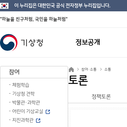
이 누리집은 대한민국 공식 전자정부 누리집입니다.
"하늘을 친구처럼, 국민을 하늘처럼"
정보공개
참여·소통
소통
참여
토론
체험학습
기상청 견학
정책토론
박물관·과학관
어린이 기상교실
지진과학관