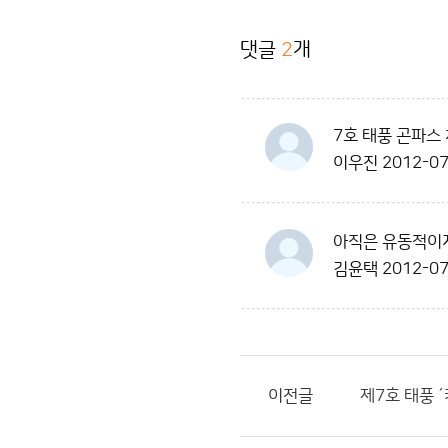
댓글
2
개
7호 태풍 곤파스
이우진
2012-07
아직은 유동적이지
김윤택
2012-07
이전글
제7호 태풍 