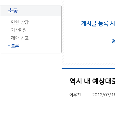
소통
민원·상담
게시글 등록 
기상민원
제안·신고
토론
역시 내 예상대
이우진
2012/07/1