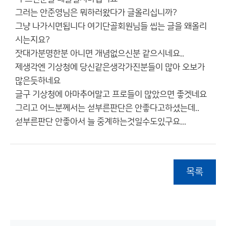
그러는 안준영님은 뭐하러왔다가 글올리십니까?
그냥 나가시면됩니다 여기단골회원님들 씹는 글을 왜올리
시는지요?
잣대가분명한분 아니면 개념없으신분 같으시네요..
제생각엔 기상청에 당신같은생각가진분들이 많아 오보가
많은듯하네요
글구 기상청에 아마추어말고 프로들이 많았으면 좋겟네요
그리고 어느분께서는 섣부른판단은 안좋다고하셨는데..
섣부른판단 안좋아서 늘 중계하는것일수도있구요...
목록