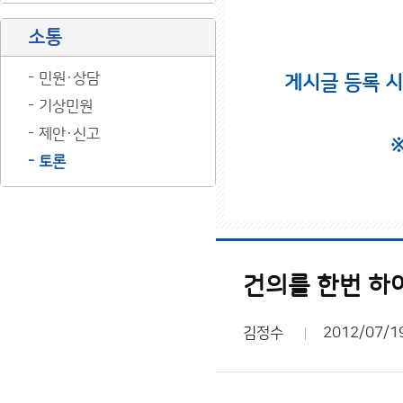
소통
민원·상담
게시글 등록 
기상민원
제안·신고
토론
건의를 한번 하
김정수
2012/07/1