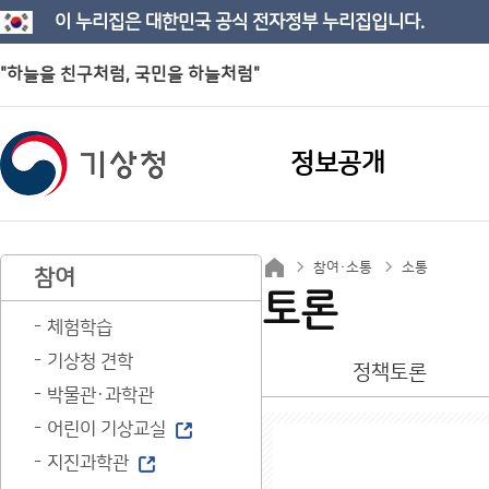
이 누리집은 대한민국 공식 전자정부 누리집입니다.
"하늘을 친구처럼, 국민을 하늘처럼"
정보공개
참여·소통
소통
참여
토론
체험학습
기상청 견학
정책토론
박물관·과학관
어린이 기상교실
지진과학관