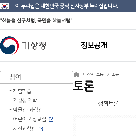
이 누리집은 대한민국 공식 전자정부 누리집입니다.
"하늘을 친구처럼, 국민을 하늘처럼"
정보공개
참여·소통
소통
참여
토론
체험학습
기상청 견학
정책토론
박물관·과학관
어린이 기상교실
지진과학관