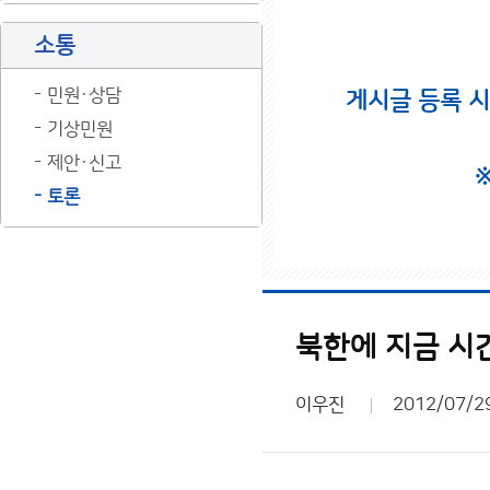
소통
민원·상담
게시글 등록 
기상민원
제안·신고
토론
북한에 지금 시간
이우진
2012/07/2