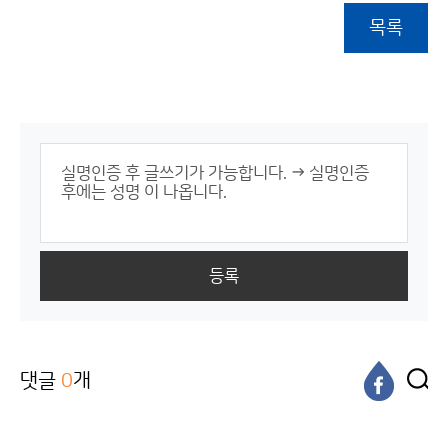
목록
등록
댓글
0
개