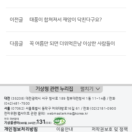
이전글
태풍이 합쳐져서 재앙이 닥친다구요?
다음글
꼭 여름만 되면 더위먹은냥 이상한 사람들이
기상청 관련 누리집
펼치기
대전
(35208) 대전광역시 서구 청사로 189 정부대전청사 1동 11~14층 / 전화
(042)481-7500
서울
(07062) 서울특별시 동작구 여의대방로16길 61 / 전화
(02)2181-0900
전자우편(웹사이트 관련 문의): webmasterkma@korea.kr
개인정보처리방침
이용안내
저작권보호 및 정책