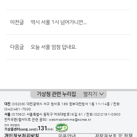
이전글
역시 서울 1시 넘어가니깐...
다음글
오늘 서울 엄청 덥네요.
기상청 관련 누리집
펼치기
대전
(35208) 대전광역시 서구 청사로 189 정부대전청사 1동 11~14층 / 전화
(042)481-7500
서울
(07062) 서울특별시 동작구 여의대방로16길 61 / 전화
(02)2181-0900
전자우편(웹사이트 관련 문의): webmasterkma@korea.kr
개인정보처리방침
이용안내
저작권보호 및 정책