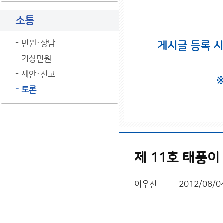
소통
민원·상담
게시글 등록 
기상민원
제안·신고
토론
제 11호 태풍이
이우진
2012/08/0