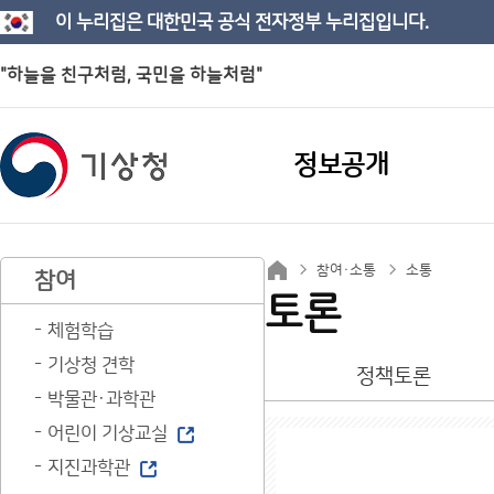
이 누리집은 대한민국 공식 전자정부 누리집입니다.
"하늘을 친구처럼, 국민을 하늘처럼"
정보공개
참여·소통
소통
참여
토론
체험학습
기상청 견학
정책토론
박물관·과학관
어린이 기상교실
지진과학관