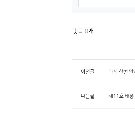
댓글
0
개
이전글
다시 한번 
다음글
제11호 태풍