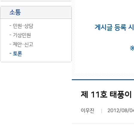
소통
민원·상담
게시글 등록 
기상민원
제안·신고
토론
제 11호 태풍이
이우진
2012/08/0