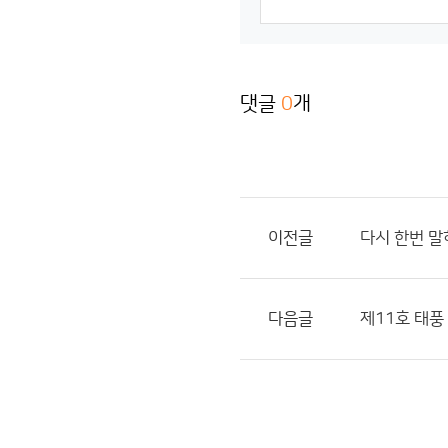
댓글
0
개
이전글
다시 한번 
다음글
제11호 태풍