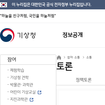
이 누리집은 대한민국 공식 전자정부 누리집입니다.
"하늘을 친구처럼, 국민을 하늘처럼"
정보공개
참여·소통
소통
참여
토론
체험학습
기상청 견학
정책토론
박물관·과학관
어린이 기상교실
지진과학관