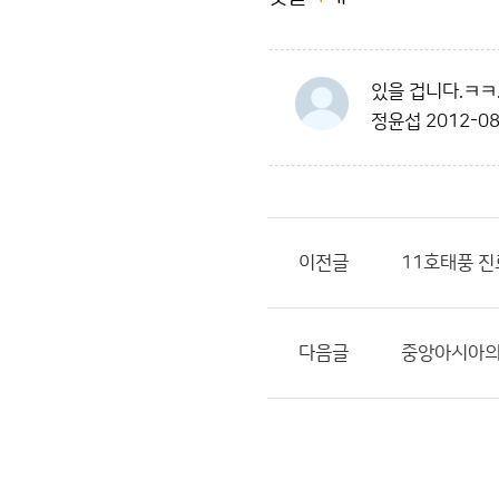
있을 겁니다.ㅋㅋ
정윤섭
2012-08
이전글
11호태풍 진
다음글
중앙아시아의 