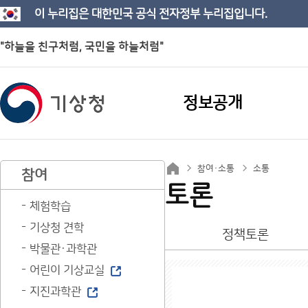
이 누리집은 대한민국 공식 전자정부 누리집입니다.
"하늘을 친구처럼, 국민을 하늘처럼"
정보공개
참여·소통
소통
참여
토론
체험학습
기상청 견학
정책토론
박물관·과학관
어린이 기상교실
지진과학관