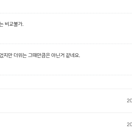
는 비교불가.
넘었지만 더위는 그때만큼은 아닌거 같네요.
2
2