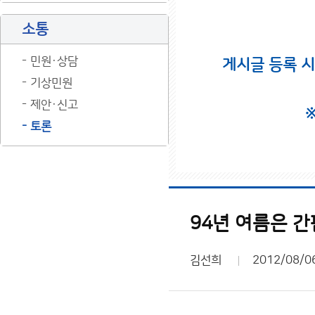
소통
민원·상담
게시글 등록 
기상민원
제안·신고
토론
94년 여름은 
김선희
2012/08/0