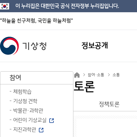
이 누리집은 대한민국 공식 전자정부 누리집입니다.
"하늘을 친구처럼, 국민을 하늘처럼"
정보공개
참여·소통
소통
참여
토론
체험학습
기상청 견학
정책토론
박물관·과학관
어린이 기상교실
지진과학관