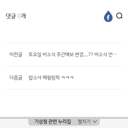
댓글
0
개
이전글
토요일 비소식 주간예보 변경....?? 비소식 언제쯤??
다음글
맙소사 패럴림픽 ㅋㅋㅋ
기상청 관련 누리집
펼치기