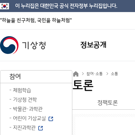
이 누리집은 대한민국 공식 전자정부 누리집입니다.
"하늘을 친구처럼, 국민을 하늘처럼"
정보공개
참여·소통
소통
참여
토론
체험학습
기상청 견학
정책토론
박물관·과학관
어린이 기상교실
지진과학관