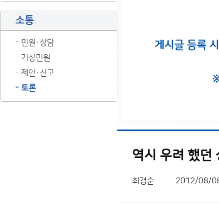
소통
민원·상담
게시글 등록 
기상민원
제안·신고
토론
역시 우려 했던
최경순
2012/08/0