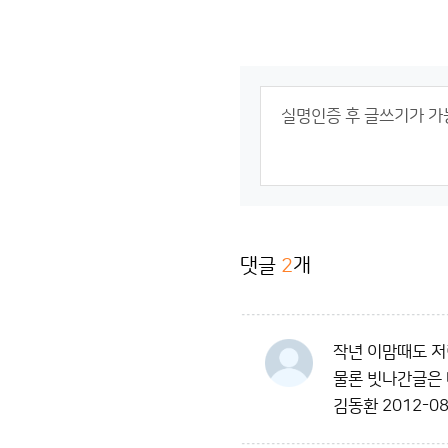
댓글
2
개
작년 이맘때도 저
물론 빗나간글은 
김동환
2012-08