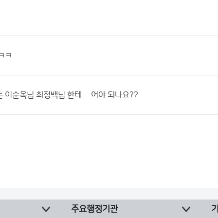
ㅋㅋ
 이순옥님 최정백님 한테 밎어야 되나요??
주요행정기관