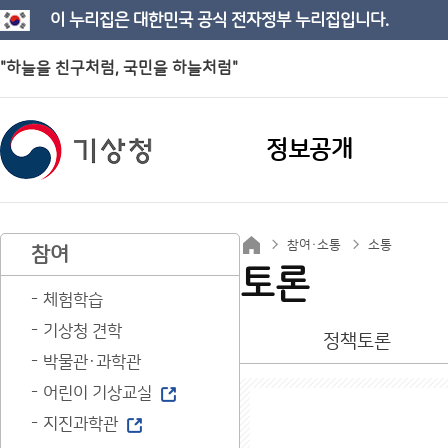
이 누리집은 대한민국 공식 전자정부 누리집입니다.
"하늘을 친구처럼, 국민을 하늘처럼"
정보공개
참여·소통
소통
참여
토론
체험학습
기상청 견학
정책토론
박물관·과학관
어린이 기상교실
지진과학관