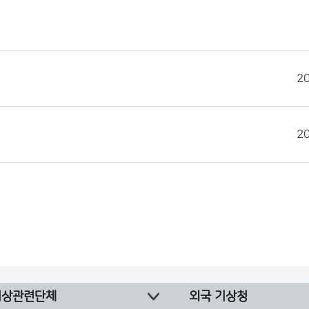
2
2
기상관련단체
외국 기상청