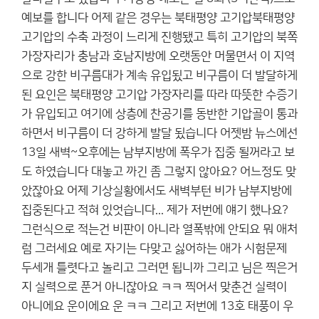
예보를 합니다 어제 같은 경우는 북태평양 고기압북태평양
고기압의 수축 과정이 느리게 진행됐고 특히 고기압의 북쪽
가장자리가 충남과 호남지방에 오랫동안 머물면서 이 지역
으로 강한 비구름대가 계속 유입됬고 비구름이 더 발달하게
된 요인은 북태평양 고기압 가장자리를 따라 따뜻한 수증기
가 유입되고 여기에 상층에 찬공기를 동반한 기압골이 통과
하면서 비구름이 더 강하게 발달 됬습니다 어젯밤 뉴스에선
13일 새벽~오후에는 남부지방에 폭우가 집중 될꺼라고 보
도 하였습니다 대놓고 까긴 좀 그렇지 않아요? 어느정도 맞
았잖아요 어제 기상실황에서도 새벽부턴 비가 남부지방에
집중된다고 적혀 있엇습니다... 제가 저번에 얘기 했나요?
그런식으로 적는건 비판이 아니라 열폭밖에 안되요 뭐 애처
럼 그러세요 예로 자기는 다맞고 싫어하는 애가 시험문제
두세개 틀렷다고 놀리고 그러면 됩니까 그리고 님은 찍은거
지 실력으로 푼거 아니잖아요 ㅋㅋ 찍어서 맞춘건 실력이
아니에요 운이에요 운 ㅋㅋ 그리고 저번에 13호 태풍이 우