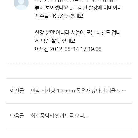
높아 보이겠네요... 그러면 한강에 어마어마
침수될 가능성 높겠네요
한강 뿐만 아니라 서울에 모든 하천도 겁나
게 범람 할듯 싶네요
이우진
2012-08-14 17:19:08
이전글
만약 시간당 100mm 폭우가 왔다면 서울 도봉구 강북구 성북구 침수 될까요??
다음글
최호중님의 일기도를 보니...