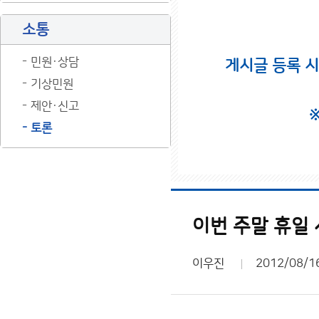
소통
민원·상담
게시글 등록 
기상민원
제안·신고
토론
이번 주말 휴일 
이우진
2012/08/1