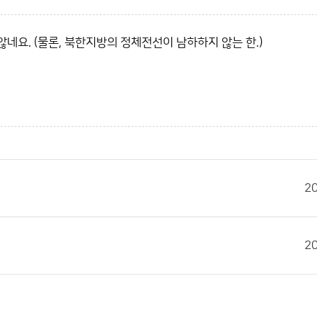
네요. (물론, 북한지방의 정체전선이 남하하지 않는 한.)
2
2