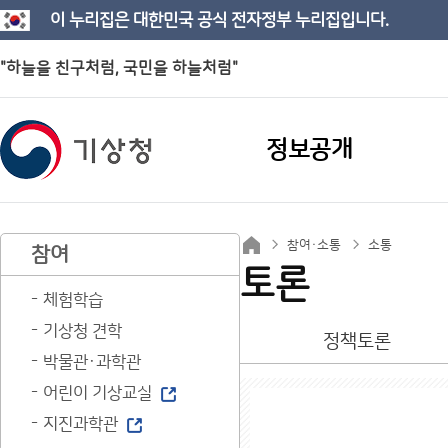
이 누리집은 대한민국 공식 전자정부 누리집입니다.
"하늘을 친구처럼, 국민을 하늘처럼"
정보공개
참여·소통
소통
참여
토론
체험학습
기상청 견학
정책토론
박물관·과학관
어린이 기상교실
지진과학관