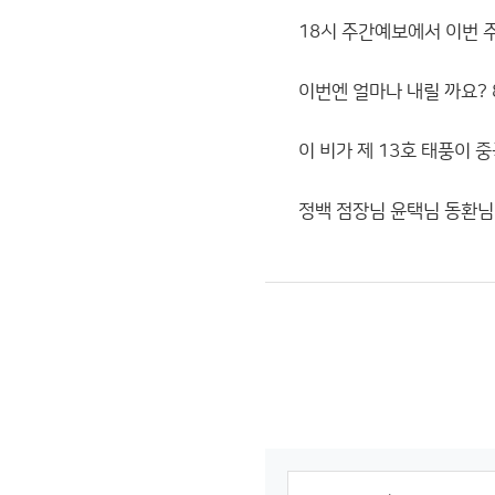
18시 주간예보에서 이번 주
이번엔 얼마나 내릴 까요? 
이 비가 제 13호 태풍이
정백 점장님 윤택님 동환님