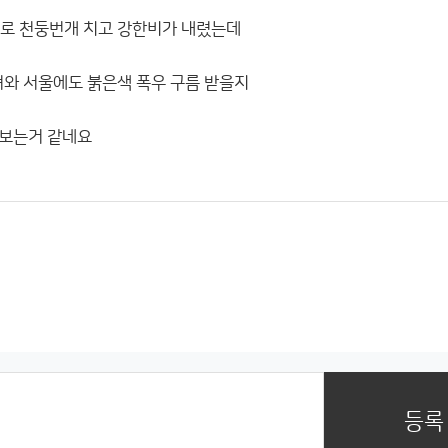
도로 천둥번개 치고 강한비가 내렸는데
려와 서울에도 붉은색 폭우 구름 받을지
 보는거 같네요
등록