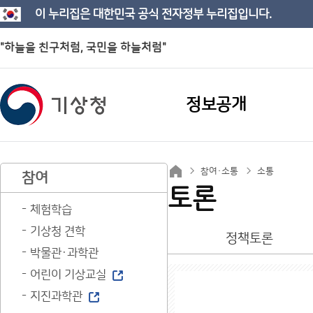
이 누리집은 대한민국 공식 전자정부 누리집입니다.
"하늘을 친구처럼, 국민을 하늘처럼"
정보공개
참여·소통
소통
참여
토론
체험학습
기상청 견학
정책토론
박물관·과학관
어린이 기상교실
지진과학관