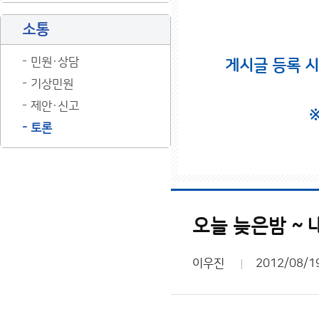
소통
민원·상담
게시글 등록 
기상민원
제안·신고
토론
오늘 늦은밤 ~ 
이우진
2012/08/1