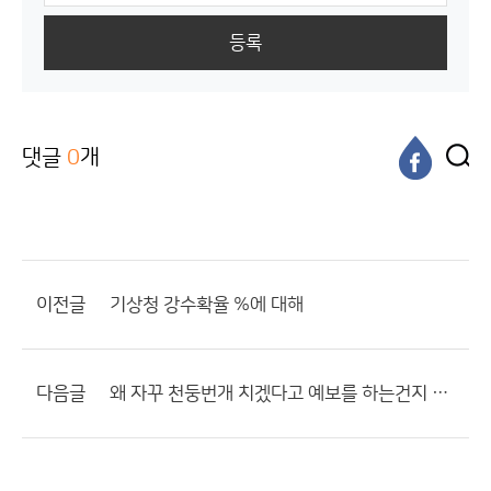
등록
댓글
0
개
이전글
기상청 강수확율 %에 대해
다음글
왜 자꾸 천둥번개 치겠다고 예보를 하는건지 참 기상청 모르겠네요.