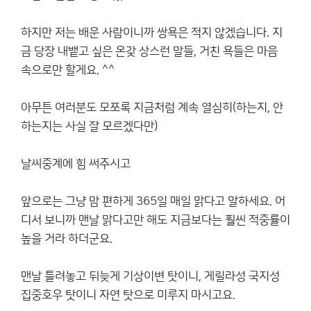
하지만 저는 배운 사람이니까 쌍욕은 적지 않겠습니다. 지
금 당장 내뱉고 싶은 온갖 상스런 말들, 거친 욕들은 마음
속으로만 할게요. ^^
아무튼 여러분도 모쪼록 지금처럼 계속 열심히(하는지, 안
하는지는 사실 잘 모르겠다만)
날씨중계에 힘 써주시고
앞으로는 그냥 맘 편하게 365일 매일 맑다고 말하세요. 어
디서 보니까 맨날 맑다고만 해도 지금보다는 훨씬 적중률이
높을 거라 하더군요.
맨날 틀려놓고 뒤늦게 기상이변 탓이니, 게릴라성 국지성
집중호우 탓이니 자연 탓으로 미루지 마시고요.