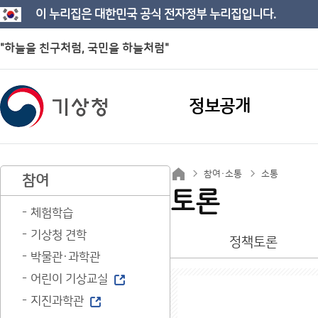
이 누리집은 대한민국 공식 전자정부 누리집입니다.
"하늘을 친구처럼, 국민을 하늘처럼"
정보공개
참여·소통
소통
참여
토론
체험학습
기상청 견학
정책토론
박물관·과학관
어린이 기상교실
지진과학관