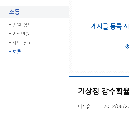
소통
민원·상담
게시글 등록 
기상민원
제안·신고
토론
기상청 강수확율
이재훈
2012/08/2