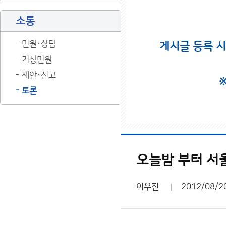
소통
민원·상담
게시글 등록 
기상민원
제안·신고
토론
오늘밤 부터 서울
이우진
2012/08/2