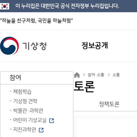
이 누리집은 대한민국 공식 전자정부 누리집입니다.
"하늘을 친구처럼, 국민을 하늘처럼"
정보공개
참여·소통
소통
참여
토론
체험학습
기상청 견학
정책토론
박물관·과학관
어린이 기상교실
지진과학관