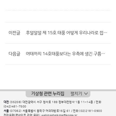
이전글
후덜덜덜 제 15호 태풍 어떻게 우리나라로 접근할지.
다음글
여태까지 14호태풍보다는 우측에 생긴 구름덩어리에 신경을
기상청 관련 누리집
펼치기
대전
(35208) 대전광역시 서구 청사로 189 정부대전청사 1동 11~14층 / 전화
(042)481-7500
서울
(07062) 서울특별시 동작구 여의대방로16길 61 / 전화
(02)2181-0900
전자우편(웹사이트 관련 문의): webmasterkma@korea.kr