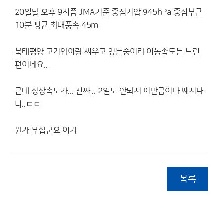
20일날 오후 9시쯤 JMA기준 중심기압 945hPa 중심부근
10분 평균 최대풍속 45m
북태평양 고기압이랑 싸우고 있는중이라 이동속도는 느린
편이네요..
근데 성장속도가... 진짜... 2일도 안되서 이만큼이나 쎄지다
니..ㄷㄷ
뭔가 무섭군요 이거
목록