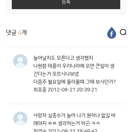
등록
댓글
4
개
늘어날지도 모른다고 생각했지
나원참 태풍이 우리나라에 오면 큰일이 생
긴다는거 모르시나보넹
다음주 월요일에 올라올때 그때 보시던가?
최호중
2012-08-21 20:39:21
사망자 실종수가 늘어 나기 원하냐 없길 바
래야지 ㅉㅉ 생각하는거 하곤 ㅋㅋ
최경순
2012-08-21 19:49:42