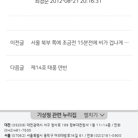
최경순
2012-08-21 20:16:31
이전글
서울 북부 쪽에 조금전 15분전에 비가 겁나게 내렸는데 지금 조용함
다음글
제14호 태풍 덴빈
기상청 관련 누리집
펼치기
대전
(35208) 대전광역시 서구 청사로 189 정부대전청사 1동 11~14층 / 전화
(042)481-7500
서울
(07062) 서울특별시 동작구 여의대방로16길 61 / 전화
(02)2181-0900