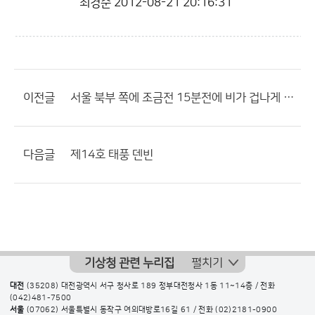
최경순
2012-08-21 20:16:31
이전글
서울 북부 쪽에 조금전 15분전에 비가 겁나게 내렸는데 지금 조용함
다음글
제14호 태풍 덴빈
기상청 관련 누리집
펼치기
대전
(35208) 대전광역시 서구 청사로 189 정부대전청사 1동 11~14층 / 전화
(042)481-7500
서울
(07062) 서울특별시 동작구 여의대방로16길 61 / 전화
(02)2181-0900