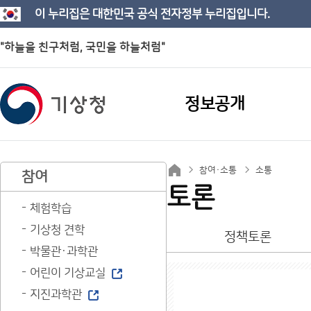
이 누리집은 대한민국 공식 전자정부 누리집입니다.
"하늘을 친구처럼, 국민을 하늘처럼"
정보공개
참여·소통
소통
참여
토론
체험학습
기상청 견학
정책토론
박물관·과학관
어린이 기상교실
지진과학관