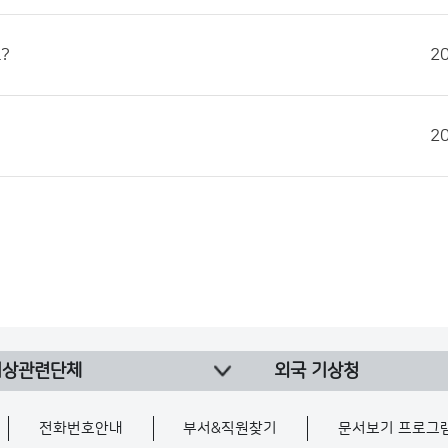
?
2
2
기상관련단체
외국 기상청
전화번호안내
부서&직원찾기
문서보기 프로그