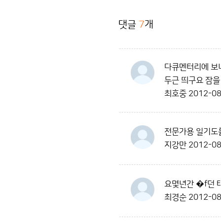
댓글
7
개
다큐멘터리에 보니
두근 띄구요 잠을
최호중
2012-08
전문가용 일기도를
지강만
2012-08
요몇년간 �f던 
최경순
2012-08