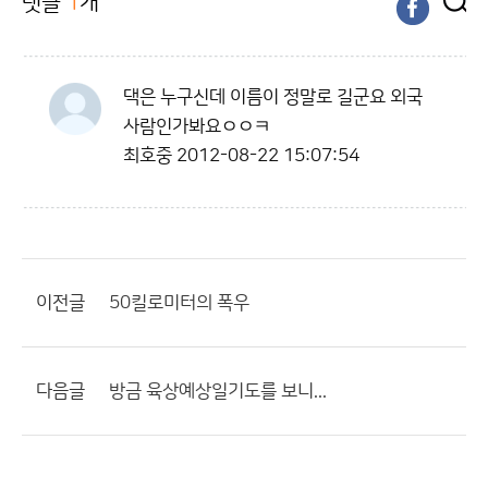
댓글
1
개
댁은 누구신데 이름이 정말로 길군요 외국
사람인가봐요ㅇㅇㅋ
최호중
2012-08-22 15:07:54
이전글
50킬로미터의 폭우
다음글
방금 육상예상일기도를 보니...