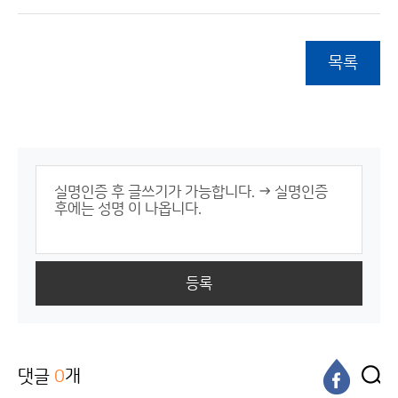
목록
등록
댓글
0
개