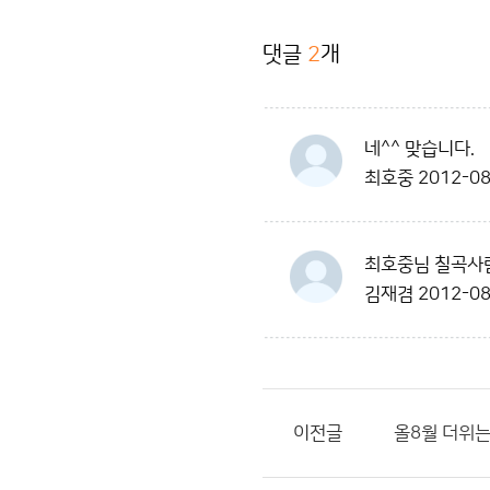
댓글
2
개
네^^ 맞습니다.
최호중
2012-08
최호중님 칠곡사
김재겸
2012-08
이전글
올8월 더위는