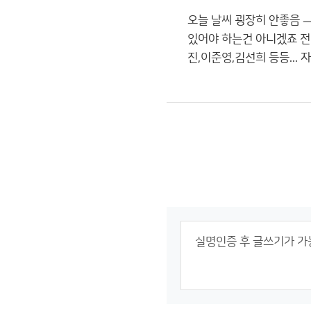
오늘 날씨 굉장히 안좋음 ㅡ
있어야 하는건 아니겠죠 전
진,이준영,김선희 등등..