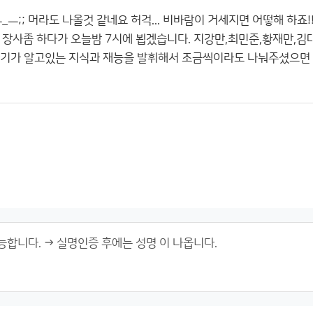
_ㅡ;; 머라도 나올것 같네요 허걱... 비바람이 거세지면 어떻해 하
 장사좀 하다가 오늘밤 7시에 뵙겠습니다. 지강만,최민준,황재만,
. 자기가 알고있는 지식과 재능을 발휘해서 조금씩이라도 나눠주셨으면