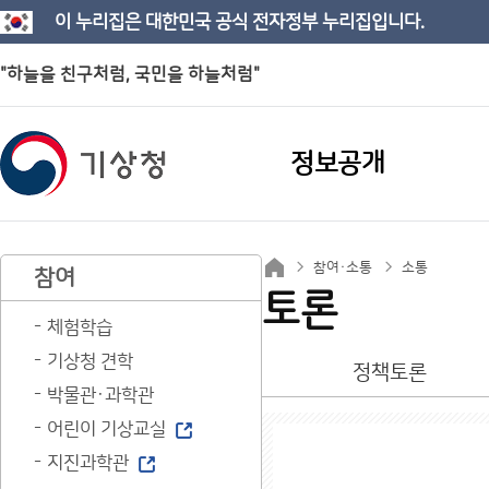
이 누리집은 대한민국 공식 전자정부 누리집입니다.
"하늘을 친구처럼, 국민을 하늘처럼"
정보공개
참여·소통
소통
참여
토론
체험학습
기상청 견학
정책토론
박물관·과학관
어린이 기상교실
지진과학관