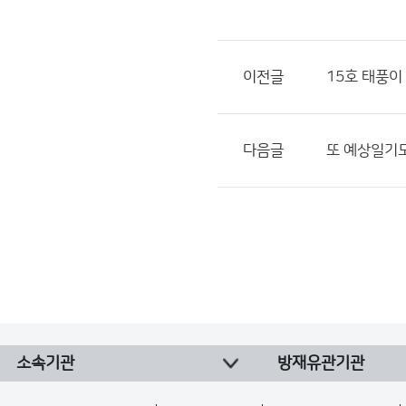
이전글
15호 태풍이
다음글
또 예상일기도
소속기관
방재유관기관