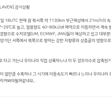
LAVEN] 감시상황
일 18UTC 현재 괌 북서쪽 약 1130km 부근해상에서 21m/h의 속
~29℃로 높고, 열용량도 40~80kJ/㎠ 해역으로 이동하면서 계속
경향으로 수치모델(UM, ECMWF, JMA)들이 예상하고 있고 대
양기단 서쪽에서 북쪽으로 향하는 강한 지향류와 상층골의 영향으로 
 타고 가는냐 우리나라 직접 상륙하느냐 이 두 경우의수로 압축된거
이 얼만큼 수축하냐 그 시기에 이동속도가 빠르냐 느리냐 우리나라 
 지켜봐야될꺼같네요..