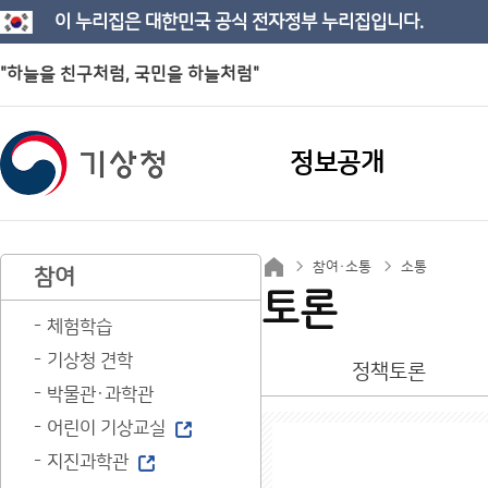
이 누리집은 대한민국 공식 전자정부 누리집입니다.
"하늘을 친구처럼, 국민을 하늘처럼"
정보공개
참여·소통
소통
참여
토론
체험학습
기상청 견학
정책토론
박물관·과학관
어린이 기상교실
지진과학관