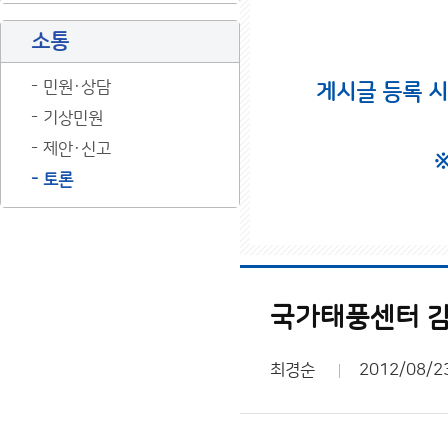
소통
민원·상담
게시글 등록 
기상민원
제안·신고
토론
국가태풍센터 
최경순
2012/08/2