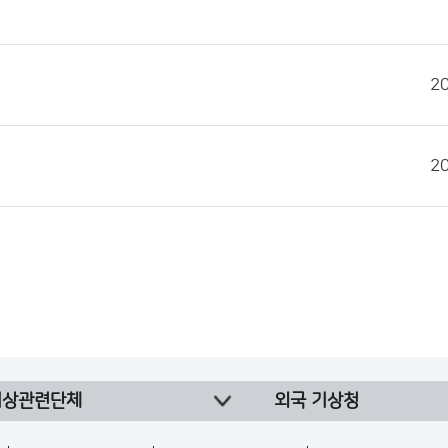
2
2
기상관련단체
외국 기상청