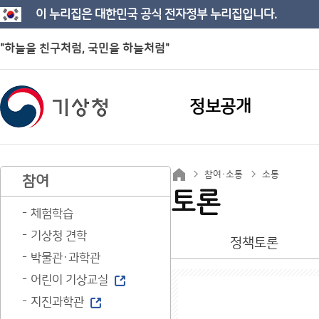
이 누리집은 대한민국 공식 전자정부 누리집입니다.
"하늘을 친구처럼, 국민을 하늘처럼"
정보공개
참여·소통
소통
참여
토론
체험학습
기상청 견학
정책토론
박물관·과학관
어린이 기상교실
지진과학관