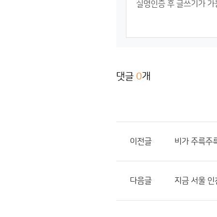
댓글
0
개
이전글
비가 주륵주륵 
다음글
지금 서울 인