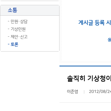
소통
민원·상담
게시글 등록 
기상민원
제안·신고
토론
솔직히 기상청이
이준영
2012/08/2