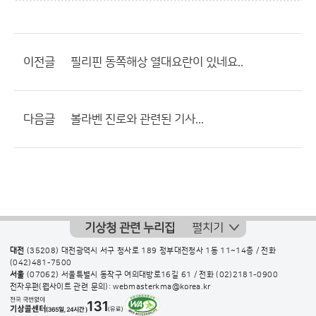
이전글
필리핀 동쪽해상 열대요란이 있네요..
다음글
볼라벤 진로와 관련된 기사...
기상청 관련 누리집
펼치기
대전
(35208) 대전광역시 서구 청사로 189 정부대전청사 1동 11~14층 / 전화
(042)481-7500
서울
(07062) 서울특별시 동작구 여의대방로16길 61 / 전화
(02)2181-0900
전자우편(웹사이트 관련 문의): webmasterkma@korea.kr