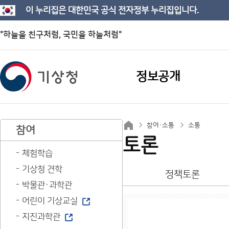
이 누리집은 대한민국 공식 전자정부 누리집입니다.
"하늘을 친구처럼, 국민을 하늘처럼"
정보공개
참여·소통
소통
참여
토론
체험학습
기상청 견학
정책토론
박물관·과학관
어린이 기상교실
지진과학관