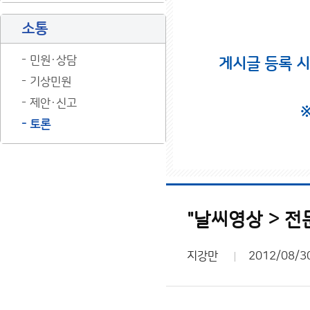
소통
민원·상담
게시글 등록 
기상민원
제안·신고
토론
"날씨영상 > 전
지강만
2012/08/3