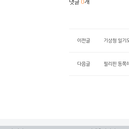
댓글
0
개
이전글
기상청 일기도
다음글
필리핀 동쪽해